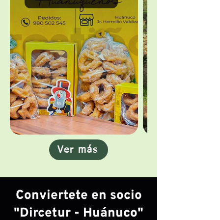
Ver más
Conviertete en socio
"Dircetur - Huánuco"