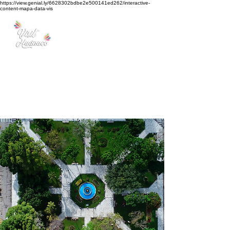
https://view.genial.ly/6628302bdbe2e500141ed262/interactive-
content-mapa-data-vis