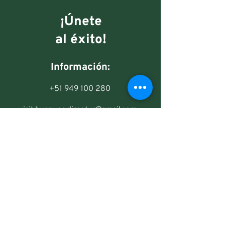
¡Únete
al éxito!
Información:
+51 949 100 280
visit.huanuco.dircetur@gmail.com
2 de mayo 1305, Huánuco
Síguenos: