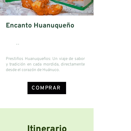
Encanto Huanuqueño
--
Prestiños Huanuqueños: Un viaje de sabor
y tradición en cada mordida, directamente
desde el corazón de Huánuco.
COMPRAR
Itinerario