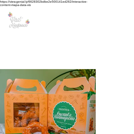
https://view.genial.ly/6628302bdbe2e500141ed262/interactive-
content-mapa-data-vis