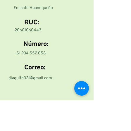
Encanto Huanuqueño
RUC:
20601060443
Número:
+51 934 552 058
Correo:
diaguito321@gmail.com
¡Únete
al éxito!