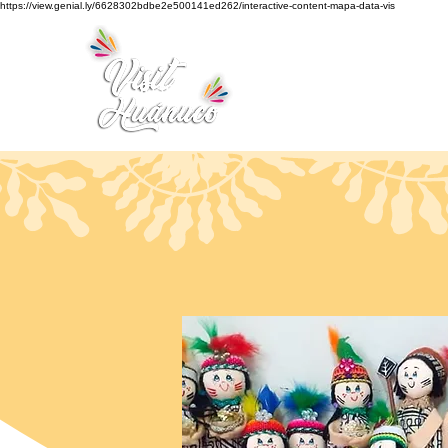
https://view.genial.ly/6628302bdbe2e500141ed262/interactive-content-mapa-data-vis
Inicio
Turismo
Turismo Smart