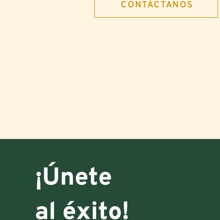
CONTÁCTANOS
¡Únete
al éxito!