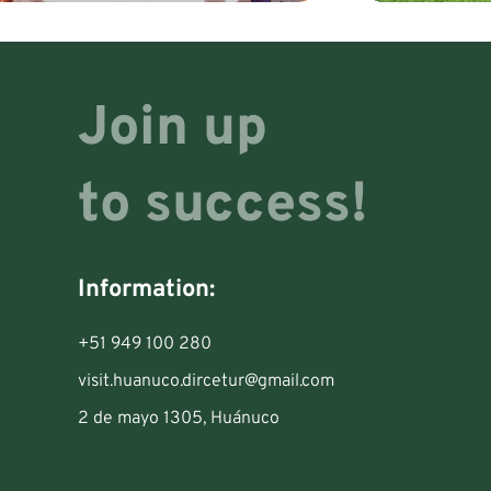
Join up
to success!
Information:
+51 949 100 280
visit.huanuco.dircetur@gmail.com
2 de mayo 1305, Huánuco