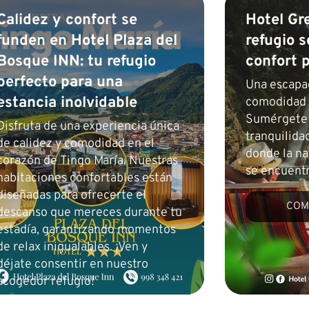
Calidez y confort se
Hotel Gr
funden en Hotel Plaza del
refugio s
Bosque INN: tu refugio
confort 
perfecto para una
Una escapa
estancia inolvidable
comodidad s
Sumérgete 
Disfruta de una experiencia única
tranquilida
de calidez y comodidad en el
donde la na
corazón de Tingo María. Nuestras
se encuent
habitaciones confortables están
diseñadas para ofrecerte el
COM
descanso que mereces durante tu
estadía, garantizando momentos
de relax inigualables. ¡Ven y
déjate consentir en nuestro
acogedor refugio!