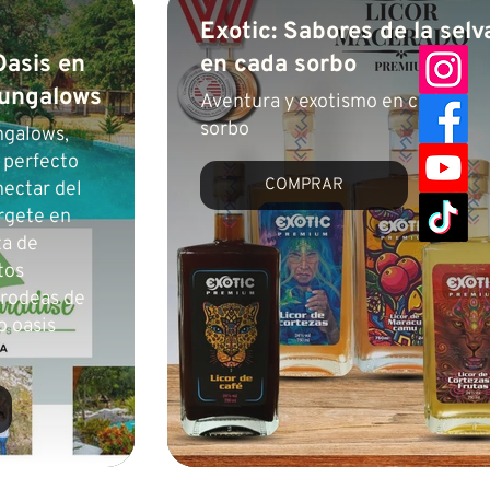
Exotic: Sabores de la selv
Oasis en
en cada sorbo
Bungalows
Aventura y exotismo en cada
sorbo
ngalows,
 perfecto
COMPRAR
nectar del
rgete en
ta de
tos
 rodeas de
o oasis