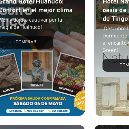
Grand Hotel Huánuco:
Hotel Na
Confort en el mejor clima
oasis de
de Tingo
¡Ven y déjate cautivar por la
magia de Huánuco!
¡Descubre l
Durmiente 
COMPRAR
el encanto 
Green!
COM