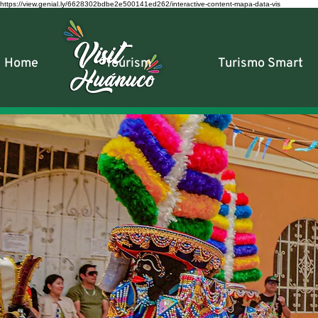
https://view.genial.ly/6628302bdbe2e500141ed262/interactive-content-mapa-data-vis
Home
Tourism
Turismo Smart