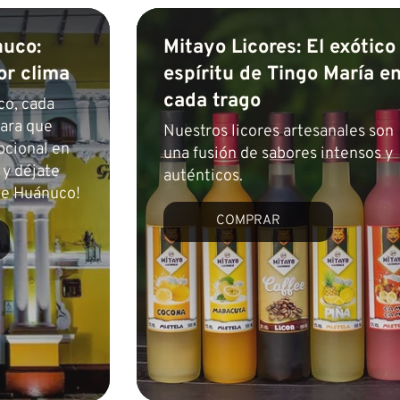
nuco:
Mitayo Licores: El exótico
or clima
espíritu de Tingo María e
cada trago
co, cada
para que
Nuestros licores artesanales son
pcional en
una fusión de sabores intensos y
 y déjate
auténticos.
 de Huánuco!
COMPRAR