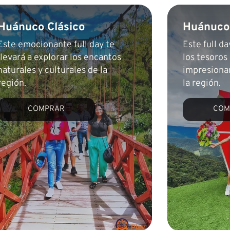
COMPRAR
Huánuco Clásico
Huánuco
Este emocionante full day te
Este full da
llevará a explorar los encantos
los tesoros 
naturales y culturales de la
impresionan
región.
la región.
COMPRAR
COM