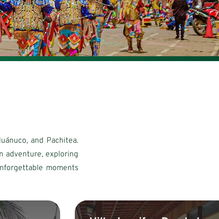
 Huánuco, and Pachitea.
n adventure, exploring
 unforgettable moments