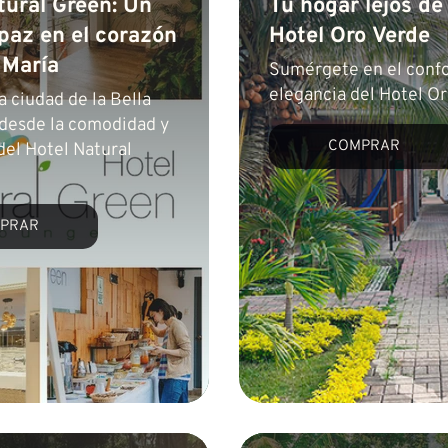
tural Green: Un
Tu hogar lejos de
 paz en el corazón
Hotel Oro Verde
 María
Sumérgete en el confor
elegancia del Hotel O
a ciudad de la Bella
desde la comodidad y
COMPRAR
del Hotel Natural
PRAR