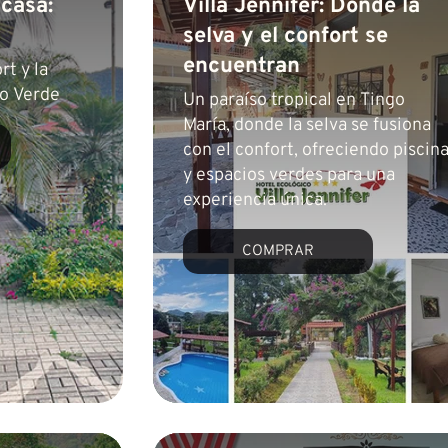
 casa:
Villa Jennifer: Donde la
selva y el confort se
encuentran
t y la
ro Verde
Un paraíso tropical en Tingo
María, donde la selva se fusiona
con el confort, ofreciendo piscin
y espacios verdes para una
experiencia única.
COMPRAR