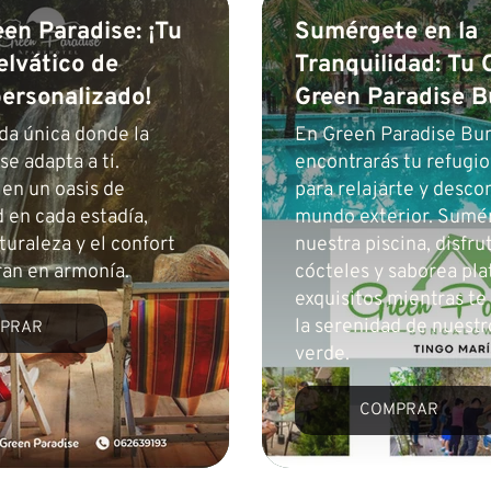
een Paradise: ¡Tu
Sumérgete en la
elvático de
Tranquilidad: Tu 
personalizado!
Green Paradise 
da única donde la
En Green Paradise Bu
e adapta a ti.
encontrarás tu refugio
en un oasis de
para relajarte y desco
d en cada estadía,
mundo exterior. Sumé
turaleza y el confort
nuestra piscina, disfru
ran en armonía.
cócteles y saborea pla
exquisitos mientras te
la serenidad de nuestr
PRAR
verde.
COMPRAR