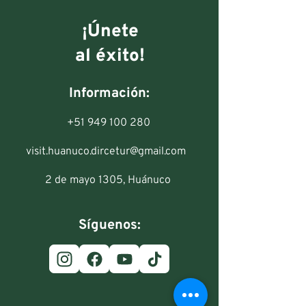
¡Únete
al éxito!
Información:
+51 949 100 280
visit.huanuco.dircetur@gmail.com
2 de mayo 1305, Huánuco
Síguenos: