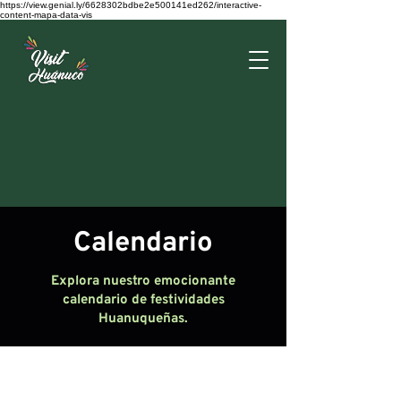
https://view.genial.ly/6628302bdbe2e500141ed262/interactive-
content-mapa-data-vis
Calendario
Explora nuestro emocionante
calendario de festividades
Huanuqueñas.